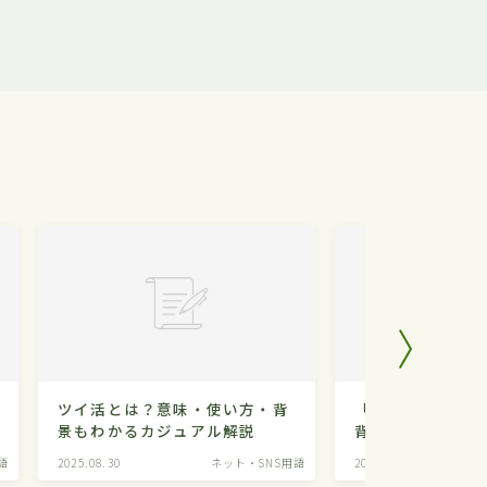
ツイ活とは？意味・使い方・背
「りょ」とは？意
景もわかるカジュアル解説
背景もわかるカジ
語
2025.08.30
ネット・SNS用語
2025.05.03