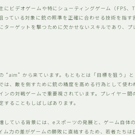
主にビデオゲームや特にシューティングゲーム（FPS、T
狙っている対象に銃の照準を正確に合わせる技術を指す
にターゲットを撃つために欠かせないスキルであり、プ
。
の “aim” から来ています。もともとは「目標を狙う」
では、敵を倒すために銃の精度を高める行為として使わ
インの対戦ゲームで重要視されています。プレイヤー間
定することもしばしばあります。
増している背景には、eスポーツの発展と、ゲーム自体
イム力の差がゲームの勝敗に直結するため、若者たちは