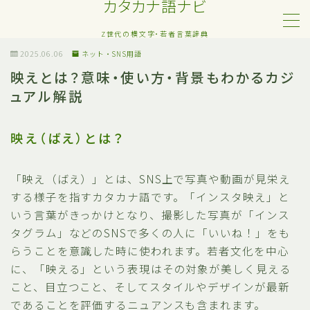
カタカナ語ナビ
Z世代の横文字・若者言葉辞典
MENU
2025.06.06
ネット・SNS用語
映えとは？意味・使い方・背景もわかるカジ
ュアル解説
Z世代・若者カタカナ語
ネット・SNS用語
映え（ばえ）とは？
恋愛・人間関係のカタカナ語
「映え（ばえ）」とは、SNS上で写真や動画が見栄え
する様子を指すカタカナ語です。「インスタ映え」と
日常でよく聞く流行語
いう言葉がきっかけとなり、撮影した写真が「インス
タグラム」などのSNSで多くの人に「いいね！」をも
略語・造語
らうことを意識した時に使われます。若者文化を中心
に、「映える」という表現はその対象が美しく見える
こと、目立つこと、そしてスタイルやデザインが最新
であることを評価するニュアンスも含まれます。