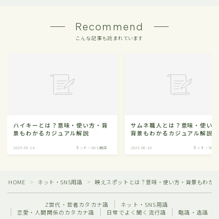
Recommend
こんな記事も読まれています
ハイキーとは？意味・使い方・背
サムネ職人とは？意味・使い
景もわかるカジュアル解説
背景もわかるカジュアル解説
2025.05.14
ネット・SNS用語
2025.08.10
ネット・SNS
HOME
ネット・SNS用語
映えスポットとは？意味・使い方・背景もわか
＞
＞
Z世代・若者カタカナ語
ネット・SNS用語
恋愛・人間関係のカタカナ語
日常でよく聞く流行語
略語・造語