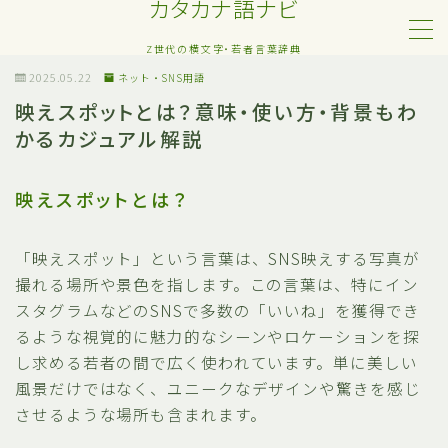
カタカナ語ナビ
Z世代の横文字・若者言葉辞典
MENU
2025.05.22
ネット・SNS用語
映えスポットとは？意味・使い方・背景もわ
かるカジュアル解説
Z世代・若者カタカナ語
ネット・SNS用語
映えスポットとは？
恋愛・人間関係のカタカナ語
「映えスポット」という言葉は、SNS映えする写真が
撮れる場所や景色を指します。この言葉は、特にイン
日常でよく聞く流行語
スタグラムなどのSNSで多数の「いいね」を獲得でき
るような視覚的に魅力的なシーンやロケーションを探
略語・造語
し求める若者の間で広く使われています。単に美しい
風景だけではなく、ユニークなデザインや驚きを感じ
させるような場所も含まれます。