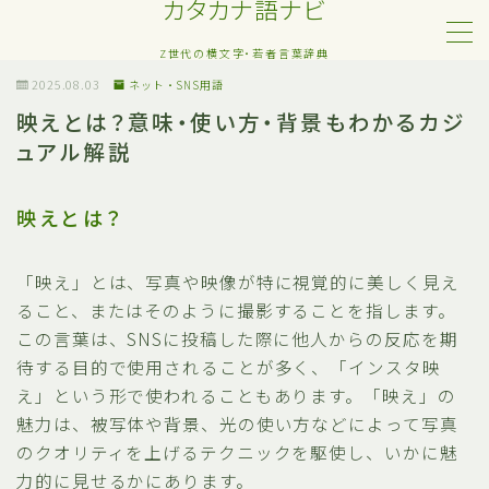
カタカナ語ナビ
Z世代の横文字・若者言葉辞典
MENU
2025.08.03
ネット・SNS用語
映えとは？意味・使い方・背景もわかるカジ
ュアル解説
Z世代・若者カタカナ語
ネット・SNS用語
映えとは？
恋愛・人間関係のカタカナ語
「映え」とは、写真や映像が特に視覚的に美しく見え
ること、またはそのように撮影することを指します。
日常でよく聞く流行語
この言葉は、SNSに投稿した際に他人からの反応を期
待する目的で使用されることが多く、「インスタ映
略語・造語
え」という形で使われることもあります。「映え」の
魅力は、被写体や背景、光の使い方などによって写真
のクオリティを上げるテクニックを駆使し、いかに魅
力的に見せるかにあります。