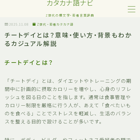
カタカナ語ナビ
Z世代の横文字・若者言葉辞典
MENU
2025.11.08
Z世代・若者カタカナ語
チートデイとは？意味・使い方・背景もわか
るカジュアル解説
Z世代・若者カタカナ語
ネット・SNS用語
チートデイとは？
恋愛・人間関係のカタカナ語
「チートデイ」とは、ダイエットやトレーニングの期
間中に計画的に摂取カロリーを増やし、心身のリフレ
日常でよく聞く流行語
ッシュを図る日のことを指します。通常は食事管理や
カロリー制限を厳格に行う人が、あえて「食べたいも
略語・造語
のを食べる」ことでストレスを軽減し、生活のバラン
スを整える目的で設けることが多いです。
特に、ボディービルダーやフィットネス愛好者の間で