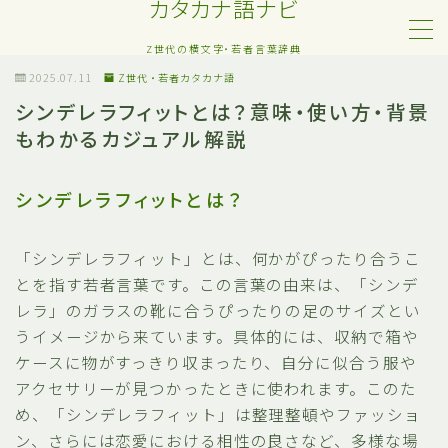
カタカナ語ナビ
Z世代の横文字・若者言葉辞典
MENU
2025.07.11
Z世代・若者カタカナ語
シンデレラフィットとは？意味・使い方・背景
もわかるカジュアル解説
Z世代・若者カタカナ語
ネット・SNS用語
シンデレラフィットとは？
恋愛・人間関係のカタカナ語
「シンデレラフィット」とは、何かがぴったり合うこ
とを指す若者言葉です。この言葉の由来は、「シンデ
日常でよく聞く流行語
レラ」のガラスの靴に合うぴったりの足のサイズとい
うイメージから来ています。具体的には、収納で箱や
略語・造語
ケースに物がすっきり収まったり、自分に似合う服や
アクセサリーが見つかったときに使われます。このた
め、「シンデレラフィット」は整理整頓やファッショ
ン、さらには恋愛における相性の良さなど、多様な場