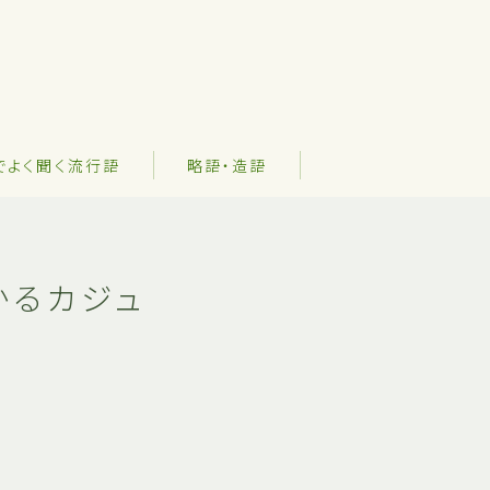
でよく聞く流行語
略語・造語
かるカジュ