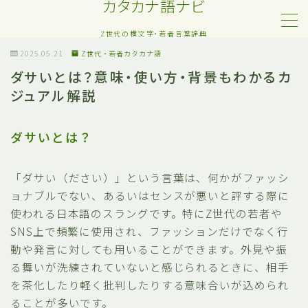
カタカナ語ナビ
Z世代の横文字・若者言葉辞典
MENU
2025.05.21
Z世代・若者カタカナ語
ダサいとは？意味・使い方・背景もわかるカ
ジュアル解説
Z世代・若者カタカナ語
ネット・SNS用語
ダサいとは？
恋愛・人間関係のカタカナ語
「ダサい（ださい）」という言葉は、何かがファッシ
ョナブルでない、あるいはセンスが悪いと評する際に
日常でよく聞く流行語
使われる日本語のスラングです。特にZ世代の若者や
SNS上で頻繁に使用され、ファッションだけでなく行
略語・造語
動や発言に対しても用いることができます。外見や振
る舞いが洗練されていないと感じられるときに、相手
を茶化したり軽く批判したりする意味合いが込められ
ることが多いです。