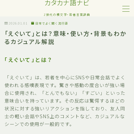
カタカナ語ナビ
Z世代の横文字・若者言葉辞典
MENU
2026.01.01
日常でよく聞く流行語
「えぐいて」とは？意味・使い方・背景もわか
るカジュアル解説
Z世代・若者カタカナ語
ネット・SNS用語
「えぐいて」とは？
恋愛・人間関係のカタカナ語
「えぐいて」は、若者を中心にSNSや日常会話でよく
使われる感嘆表現です。驚きや感動の度合いが強い場
日常でよく聞く流行語
合に使用され、「とんでもない」「すごい」といった
意味合いを持っています。その反応は驚愕するほどの
略語・造語
状況に対する強いリアクションを指しており、友人同
士の軽い会話やSNS上のコメントなど、カジュアルな
シーンでの使用が一般的です。