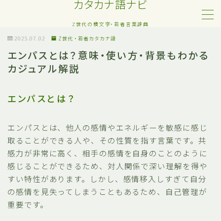
カタカナ語ナビ
Z世代の横文字・若者言葉辞典
MENU
2025.07.02
Z世代・若者カタカナ語
エンパスとは？意味・使い方・背景もわかる
カジュアル解説
Z世代・若者カタカナ語
ネット・SNS用語
エンパスとは？
恋愛・人間関係のカタカナ語
エンパスとは、他人の感情やエネルギーを敏感に感じ
取ることができる人や、その性質を指す言葉です。共
日常でよく聞く流行語
感力が非常に高く、相手の感情を自身のことのように
感じることができるため、対人関係で深い理解を得や
略語・造語
すい特性があります。しかし、感情移入しすぎて自分
の感情を見失ってしまうこともあるため、自己管理が
重要です。