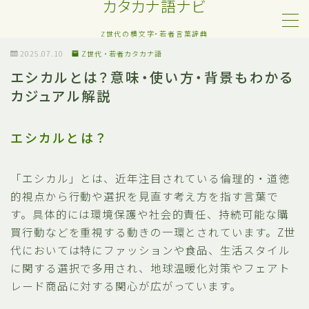
カタカナ語ナビ
Z世代の横文字・若者言葉辞典
MENU
2025.07.10
Z世代・若者カタカナ語
エシカルとは？意味・使い方・背景もわかる
カジュアル解説
Z世代・若者カタカナ語
ネット・SNS用語
エシカルとは？
恋愛・人間関係のカタカナ語
「エシカル」とは、近年注目されている倫理的・道徳
的視点から行動や選択を見直す考え方を指す言葉で
日常でよく聞く流行語
す。具体的には環境保護や社会的責任、持続可能な購
買行動などを重視する動きの一環とされています。Z世
略語・造語
代においては特にファッションや食品、生活スタイル
に関する選択で多用され、地球温暖化対策やフェアト
レード商品に対する関心が広がっています。