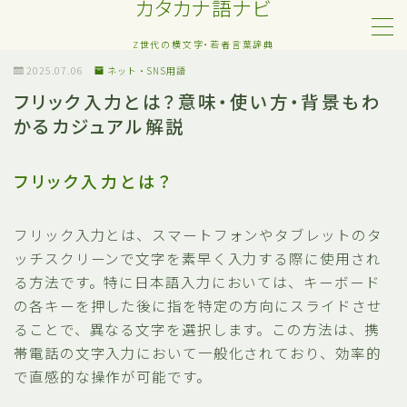
カタカナ語ナビ
Z世代の横文字・若者言葉辞典
MENU
2025.07.06
ネット・SNS用語
フリック入力とは？意味・使い方・背景もわ
かるカジュアル解説
Z世代・若者カタカナ語
ネット・SNS用語
フリック入力とは？
恋愛・人間関係のカタカナ語
フリック入力とは、スマートフォンやタブレットのタ
ッチスクリーンで文字を素早く入力する際に使用され
日常でよく聞く流行語
る方法です。特に日本語入力においては、キーボード
の各キーを押した後に指を特定の方向にスライドさせ
略語・造語
ることで、異なる文字を選択します。この方法は、携
帯電話の文字入力において一般化されており、効率的
で直感的な操作が可能です。