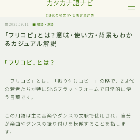
カタカナ語ナビ
Z世代の横文字・若者言葉辞典
MENU
2025.09.11
略語・造語
「フリコピ」とは？意味・使い方・背景もわか
るカジュアル解説
Z世代・若者カタカナ語
ネット・SNS用語
「フリコピ」とは？
恋愛・人間関係のカタカナ語
「フリコピ」とは、「振り付けコピー」の略で、Z世代
の若者たちが特にSNSプラットフォームで日常的に使
日常でよく聞く流行語
う言葉です。
略語・造語
この用語は主に音楽やダンスの文脈で使用され、自分
が楽曲やダンスの振り付けを模倣することを指しま
す。