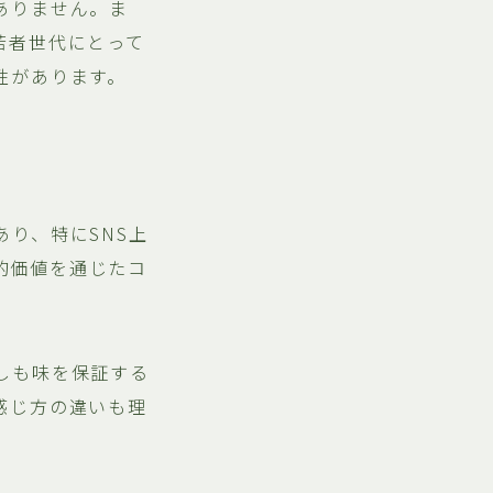
ありません。ま
若者世代にとって
性があります。
り、特にSNS上
美的価値を通じたコ
しも味を保証する
感じ方の違いも理