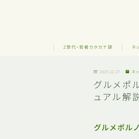
Z世代・若者カタカナ語
ネ
2025.12.27
ネッ
グルメポ
ュアル解
グルメポル