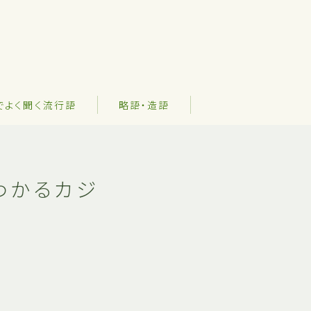
でよく聞く流行語
略語・造語
わかるカジ