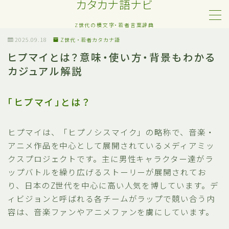
カタカナ語ナビ
Z世代の横文字・若者言葉辞典
MENU
2025.09.18
Z世代・若者カタカナ語
ヒプマイとは？意味・使い方・背景もわかる
カジュアル解説
Z世代・若者カタカナ語
ネット・SNS用語
「ヒプマイ」とは？
恋愛・人間関係のカタカナ語
ヒプマイは、「ヒプノシスマイク」の略称で、音楽・
アニメ作品を中心として展開されているメディアミッ
日常でよく聞く流行語
クスプロジェクトです。主に男性キャラクター達がラ
ップバトルを繰り広げるストーリーが展開されてお
略語・造語
り、日本のZ世代を中心に高い人気を博しています。デ
ィビジョンと呼ばれる各チームがラップで競い合う内
容は、音楽ファンやアニメファンを虜にしています。