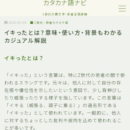
カタカナ語ナビ
Z世代の横文字・若者言葉辞典
MENU
2025.05.09
Z世代・若者カタカナ語
イキったとは？意味・使い方・背景もわかる
カジュアル解説
Z世代・若者カタカナ語
ネット・SNS用語
イキったとは？
恋愛・人間関係のカタカナ語
「イキった」という言葉は、特にZ世代の若者の間で使
われるスラングです。元々は、他人に対して自分の存
日常でよく聞く流行語
在感や優位性を示したいという意図で、少し背伸びし
たり威張ったりする様子を指しています。この言葉は
略語・造語
「イキる（威張る、調子に乗る）」の過去形である
「イキった」として使われています。一般的に、他人
に対するちょっとした批判や皮肉を込めて使われるこ
とが多いです。