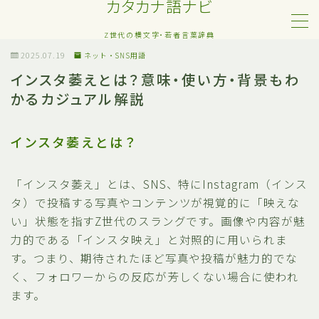
カタカナ語ナビ
Z世代の横文字・若者言葉辞典
MENU
2025.07.19
ネット・SNS用語
インスタ萎えとは？意味・使い方・背景もわ
かるカジュアル解説
Z世代・若者カタカナ語
ネット・SNS用語
インスタ萎えとは？
恋愛・人間関係のカタカナ語
「インスタ萎え」とは、SNS、特にInstagram（インス
タ）で投稿する写真やコンテンツが視覚的に「映えな
日常でよく聞く流行語
い」状態を指すZ世代のスラングです。画像や内容が魅
力的である「インスタ映え」と対照的に用いられま
略語・造語
す。つまり、期待されたほど写真や投稿が魅力的でな
く、フォロワーからの反応が芳しくない場合に使われ
ます。