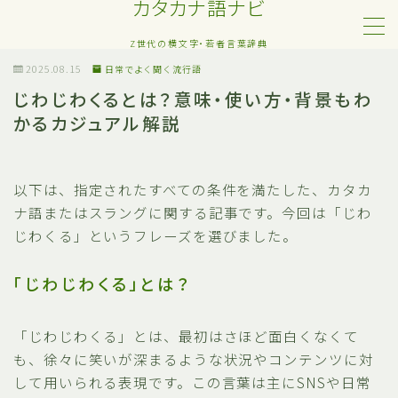
カタカナ語ナビ
Z世代の横文字・若者言葉辞典
MENU
2025.08.15
日常でよく聞く流行語
じわじわくるとは？意味・使い方・背景もわ
かるカジュアル解説
Z世代・若者カタカナ語
ネット・SNS用語
以下は、指定されたすべての条件を満たした、カタカ
ナ語またはスラングに関する記事です。今回は「じわ
恋愛・人間関係のカタカナ語
じわくる」というフレーズを選びました。
日常でよく聞く流行語
「じわじわくる」とは？
略語・造語
「じわじわくる」とは、最初はさほど面白くなくて
も、徐々に笑いが深まるような状況やコンテンツに対
して用いられる表現です。この言葉は主にSNSや日常