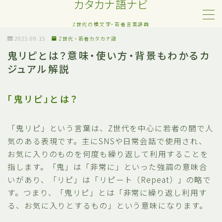
カタカナ語ナビ
Z世代の横文字・若者言葉辞典
MENU
2025.09.15
Z世代・若者カタカナ語
鬼リピとは？意味・使い方・背景もわかるカ
ジュアル解説
Z世代・若者カタカナ語
ネット・SNS用語
「鬼リピ」とは？
恋愛・人間関係のカタカナ語
「鬼リピ」という言葉は、Z世代を中心に若者の間で人
気のある表現です。主にSNSや日常会話で使用され、
日常でよく聞く流行語
お気に入りのものを何度も繰り返して利用することを
指します。「鬼」は「非常に」といった強調の意味合
略語・造語
いがあり、「リピ」は「リピート（Repeat）」の略で
す。つまり、「鬼リピ」とは「非常に繰り返し利用す
る、お気に入りとするもの」という意味になります。