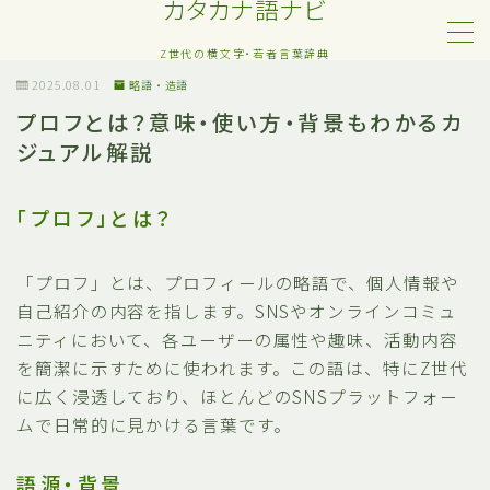
カタカナ語ナビ
Z世代の横文字・若者言葉辞典
MENU
2025.08.01
略語・造語
プロフとは？意味・使い方・背景もわかるカ
ジュアル解説
Z世代・若者カタカナ語
ネット・SNS用語
「プロフ」とは？
恋愛・人間関係のカタカナ語
「プロフ」とは、プロフィールの略語で、個人情報や
自己紹介の内容を指します。SNSやオンラインコミュ
日常でよく聞く流行語
ニティにおいて、各ユーザーの属性や趣味、活動内容
を簡潔に示すために使われます。この語は、特にZ世代
略語・造語
に広く浸透しており、ほとんどのSNSプラットフォー
ムで日常的に見かける言葉です。
語源・背景