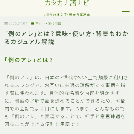
カタカナ語ナビ
Z世代の横文字・若者言葉辞典
MENU
2025.07.04
ネット・SNS用語
「例のアレ」とは？意味・使い方・背景もわか
るカジュアル解説
Z世代・若者カタカナ語
ネット・SNS用語
「例のアレ」とは？
恋愛・人間関係のカタカナ語
「例のアレ」は、日本のZ世代やSNS上で頻繁に利用さ
れるスラングで、お互いに共通の理解がある事柄を指
日常でよく聞く流行語
す際に使われます。具体的な名前や内容を明かさず
に、暗黙の了解で話を進めることができるため、仲間
略語・造語
内での会話でよく目にします。つまり、どんなもので
も「例のアレ」と表現することで、相手と意思疎通を
図ることができる便利な用語です。