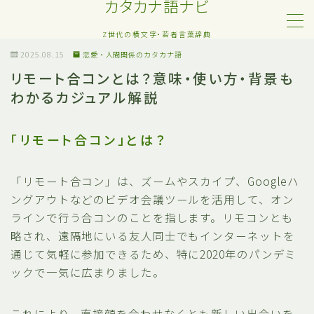
カタカナ語ナビ
Z世代の横文字・若者言葉辞典
MENU
2025.08.15
恋愛・人間関係のカタカナ語
リモート合コンとは？意味・使い方・背景も
わかるカジュアル解説
Z世代・若者カタカナ語
ネット・SNS用語
「リモート合コン」とは？
恋愛・人間関係のカタカナ語
「リモート合コン」は、ズームやスカイプ、Googleハ
ングアウトなどのビデオ会議ツールを活用して、オン
日常でよく聞く流行語
ラインで行う合コンのことを指します。リモコンとも
略され、遠隔地にいる友人同士でもインターネットを
略語・造語
通じて気軽に参加できるため、特に2020年のパンデミ
ックで一気に広まりました。
これにより、直接顔を合わせなくとも新しい出会いを