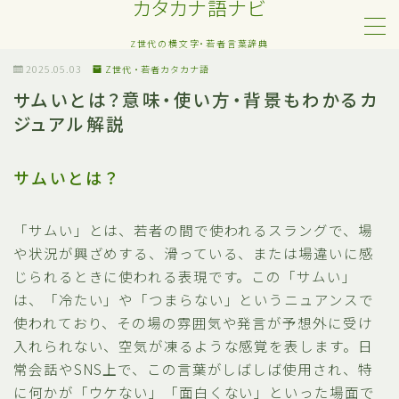
カタカナ語ナビ
Z世代の横文字・若者言葉辞典
MENU
2025.05.03
Z世代・若者カタカナ語
サムいとは？意味・使い方・背景もわかるカ
ジュアル解説
Z世代・若者カタカナ語
ネット・SNS用語
サムいとは？
恋愛・人間関係のカタカナ語
「サムい」とは、若者の間で使われるスラングで、場
や状況が興ざめする、滑っている、または場違いに感
日常でよく聞く流行語
じられるときに使われる表現です。この「サムい」
は、「冷たい」や「つまらない」というニュアンスで
略語・造語
使われており、その場の雰囲気や発言が予想外に受け
入れられない、空気が凍るような感覚を表します。日
常会話やSNS上で、この言葉がしばしば使用され、特
に何かが「ウケない」「面白くない」といった場面で