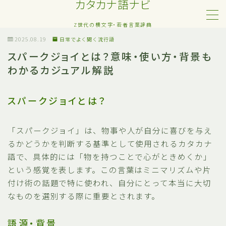
カタカナ語ナビ
Z世代の横文字・若者言葉辞典
MENU
2025.08.19
日常でよく聞く流行語
スパークジョイとは？意味・使い方・背景も
わかるカジュアル解説
Z世代・若者カタカナ語
ネット・SNS用語
スパークジョイとは？
恋愛・人間関係のカタカナ語
「スパークジョイ」は、物事や人が自分に喜びを与え
るかどうかを判断する基準として使用されるカタカナ
日常でよく聞く流行語
語で、具体的には「物を持つことで心がときめくか」
という感覚を表します。この言葉はミニマリズムや片
略語・造語
付け術の話題で特に使われ、自分にとって本当に大切
なものを選別する際に重要とされます。
語源・背景