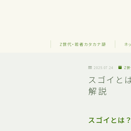
Z世代・若者カタカナ語
ネ
2025.07.24
Z
スゴイと
解説
スゴイとは