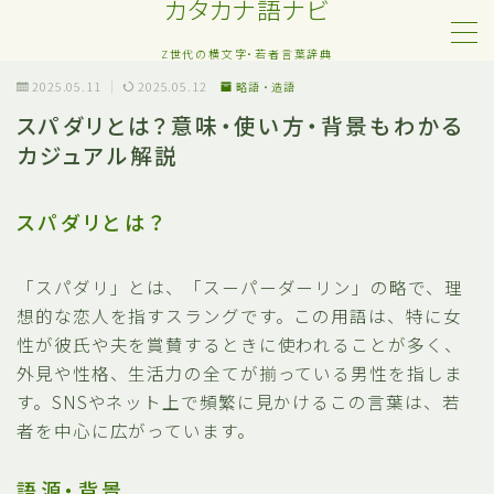
カタカナ語ナビ
Z世代の横文字・若者言葉辞典
MENU
2025.05.11
2025.05.12
略語・造語
スパダリとは？意味・使い方・背景もわかる
カジュアル解説
Z世代・若者カタカナ語
ネット・SNS用語
スパダリとは？
恋愛・人間関係のカタカナ語
「スパダリ」とは、「スーパーダーリン」の略で、理
想的な恋人を指すスラングです。この用語は、特に女
日常でよく聞く流行語
性が彼氏や夫を賞賛するときに使われることが多く、
外見や性格、生活力の全てが揃っている男性を指しま
略語・造語
す。SNSやネット上で頻繁に見かけるこの言葉は、若
者を中心に広がっています。
語源・背景