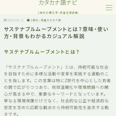
カタカナ語ナビ
Z世代の横文字・若者言葉辞典
MENU
2025.09.11
Z世代・若者カタカナ語
サステナブルムーブメントとは？意味・使い
方・背景もわかるカジュアル解説
Z世代・若者カタカナ語
ネット・SNS用語
サステナブルムーブメントとは？
恋愛・人間関係のカタカナ語
「サステナブルムーブメント」とは、持続可能な社会
を目指すために多様な活動や変革を実践する運動のこ
日常でよく聞く流行語
とを指します。この言葉は特にZ世代を中心とした若者
の間で広がりつつあり、地球温暖化や環境問題への関
略語・造語
心が高まる中で、重要なキーワードとなっています。
単なる環境保護だけでなく、社会的な公正や経済的な
安定を含めた広範な観点から持続可能性を追求する動
きです。