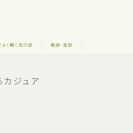
でよく聞く流行語
略語・造語
るカジュア