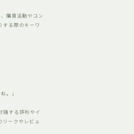
ち、購買活動やコン
りする際のキーワ
だね。」
付随する評判やイ
のリークやレビュ