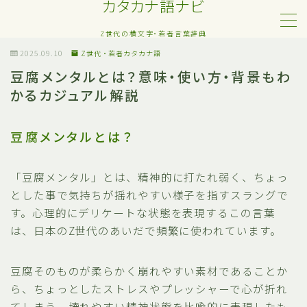
カタカナ語ナビ
Z世代の横文字・若者言葉辞典
MENU
2025.09.10
Z世代・若者カタカナ語
豆腐メンタルとは？意味・使い方・背景もわ
かるカジュアル解説
Z世代・若者カタカナ語
ネット・SNS用語
豆腐メンタルとは？
恋愛・人間関係のカタカナ語
「豆腐メンタル」とは、精神的に打たれ弱く、ちょっ
とした事で気持ちが揺れやすい様子を指すスラングで
日常でよく聞く流行語
す。心理的にデリケートな状態を表現するこの言葉
は、日本のZ世代のあいだで頻繁に使われています。
略語・造語
豆腐そのものが柔らかく崩れやすい素材であることか
ら、ちょっとしたストレスやプレッシャーで心が折れ
てしまう、壊れやすい精神状態を比喩的に表現したも