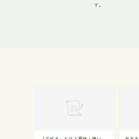
す。
「アゲる」とは？意味・使い
サボ