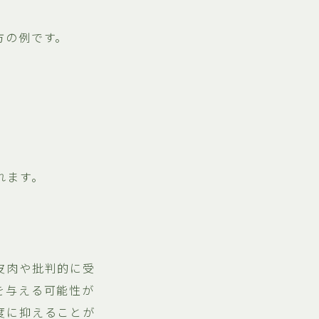
方の例です。
れます。
皮肉や批判的に受
を与える可能性が
度に抑えることが