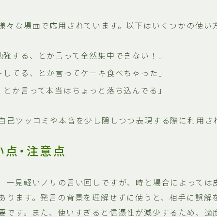
様々な場面で応用されています。以下はいくつかの使い
勉強する、とか言って全然集中できない！」
トしてる、とか言ってケーキ食べちゃった」
、とか言って本当はちょっと落ち込んでる」
自己ツッコミや本音を少し隠しつつ表現する際に利用さ
い点・注意点
、一見軽いノリの言い回しですが、時と場合によっては
あります。発言の背景を理解せずに使うと、相手に誤解
要です。また、使いすぎると信憑性が減少するため、適