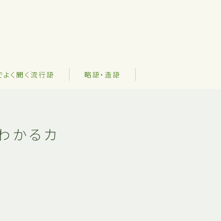
でよく聞く流行語
略語・造語
もわかるカ