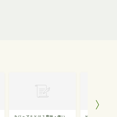
カジュアルとは？意味・使い
ビビるとは？意味