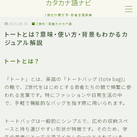
カタカナ語ナビ
Z世代の横文字・若者言葉辞典
MENU
2025.08.30
Z世代・若者カタカナ語
トートとは？意味・使い方・背景もわかるカ
ジュアル解説
Z世代・若者カタカナ語
ネット・SNS用語
トートとは？
恋愛・人間関係のカタカナ語
「トート」とは、英語の「トートバッグ (tote bag)」
の略で、Z世代をはじめとする若者たちの間で頻繁に使
日常でよく聞く流行語
われる言葉です。特にファッションや日常生活の中
で、手軽で機能的なバッグを指す際に用いられます。
略語・造語
トートバッグは一般的にシンプルで、広めの収納スペ
ースと持ち運びやすい形状が特徴です。そのため、学
生や若者にとって必須アイテムの一つとされていま