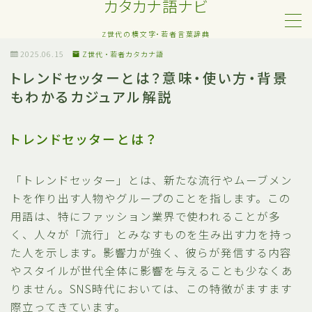
カタカナ語ナビ
Z世代の横文字・若者言葉辞典
MENU
2025.06.15
Z世代・若者カタカナ語
トレンドセッターとは？意味・使い方・背景
もわかるカジュアル解説
Z世代・若者カタカナ語
ネット・SNS用語
トレンドセッターとは？
恋愛・人間関係のカタカナ語
「トレンドセッター」とは、新たな流行やムーブメン
トを作り出す人物やグループのことを指します。この
日常でよく聞く流行語
用語は、特にファッション業界で使われることが多
く、人々が「流行」とみなすものを生み出す力を持っ
略語・造語
た人を示します。影響力が強く、彼らが発信する内容
やスタイルが世代全体に影響を与えることも少なくあ
りません。SNS時代においては、この特徴がますます
際立ってきています。