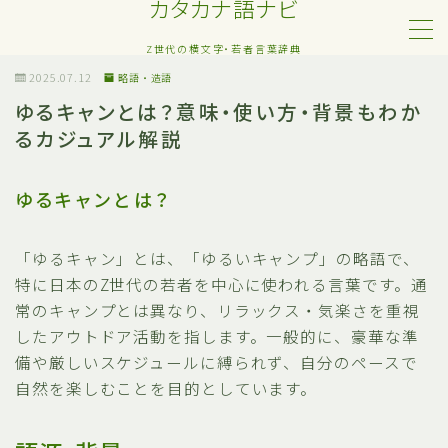
カタカナ語ナビ
Z世代の横文字・若者言葉辞典
MENU
2025.07.12
略語・造語
ゆるキャンとは？意味・使い方・背景もわか
るカジュアル解説
Z世代・若者カタカナ語
ネット・SNS用語
ゆるキャンとは？
恋愛・人間関係のカタカナ語
「ゆるキャン」とは、「ゆるいキャンプ」の略語で、
特に日本のZ世代の若者を中心に使われる言葉です。通
日常でよく聞く流行語
常のキャンプとは異なり、リラックス・気楽さを重視
したアウトドア活動を指します。一般的に、豪華な準
略語・造語
備や厳しいスケジュールに縛られず、自分のペースで
自然を楽しむことを目的としています。