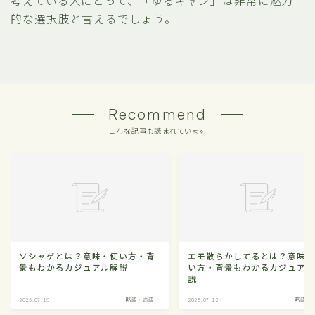
的な選択肢と言えるでしょう。
Recommend
こんな記事も読まれています
ソシャゲとは？意味・使い方・背
エモ散らかしてるとは？意味
景もわかるカジュアル解説
い方・背景もわかるカジュア
説
2025.07.19
略語・造語
2025.07.12
略語・