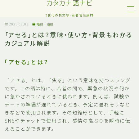
カタカナ語ナビ
Z世代の横文字・若者言葉辞典
MENU
2025.08.03
略語・造語
「アセる」とは？意味・使い方・背景もわかる
カジュアル解説
Z世代・若者カタカナ語
ネット・SNS用語
「アセる」とは？
恋愛・人間関係のカタカナ語
「アセる」とは、「焦る」という意味を持つスラング
です。この語は特に、若者の間で、緊急の状況や何か
日常でよく聞く流行語
に急かされているときに使われます。例えば、試験や
デートの準備が遅れているとき、予定に遅れそうなと
略語・造語
きなどで使用されます。その短縮形として、手軽に
SNSやチャットで使用され、感情の高ぶりを瞬時に伝
えることができます。