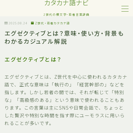
カタカナ語ナビ
Z世代の横文字・若者言葉辞典
MENU
2025.08.24
Z世代・若者カタカナ語
エグゼクティブとは？意味・使い方・背景も
わかるカジュアル解説
Z世代・若者カタカナ語
ネット・SNS用語
エグゼクティブとは？
恋愛・人間関係のカタカナ語
エグゼクティブとは、Z世代を中心に使われるカタカナ
語で、正式な意味は「執行の」「経営幹部の」などを
日常でよく聞く流行語
指します。しかし若者の間では、それが転じて「特別
な」「高級感のある」という意味で使われることもあ
略語・造語
ります。この言葉は主にSNSや日常会話で、ちょっと
した贅沢や特別な時間を指す際にユーモラスに用いら
れることが多いです。