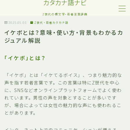
カタカナ語ナビ
Z世代の横文字・若者言葉辞典
MENU
2025.05.03
Z世代・若者カタカナ語
イケボとは？意味・使い方・背景もわかるカ
ジュアル解説
Z世代・若者カタカナ語
ネット・SNS用語
「イケボ」とは？
恋愛・人間関係のカタカナ語
「イケボ」とは「イケてるボイス」、つまり魅力的な
声を指す若者言葉です。この言葉は特にZ世代を中心
日常でよく聞く流行語
に、SNSなどオンラインプラットフォームでよく使わ
れています。男性の声を対象とすることが多いです
略語・造語
が、場合によっては女性の魅力的な声にも使われるこ
とがあります。
インターネット上でのコミュニケーションが増える