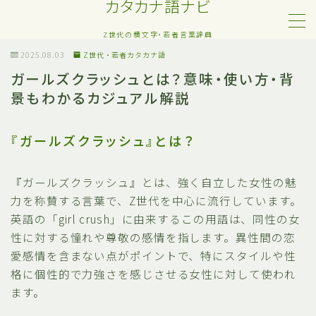
カタカナ語ナビ
Z世代の横文字・若者言葉辞典
MENU
2025.08.03
Z世代・若者カタカナ語
ガールズクラッシュとは？意味・使い方・背
景もわかるカジュアル解説
Z世代・若者カタカナ語
ネット・SNS用語
『ガールズクラッシュ』とは？
恋愛・人間関係のカタカナ語
『ガールズクラッシュ』とは、強く自立した女性の魅
力を称賛する言葉で、Z世代を中心に流行しています。
日常でよく聞く流行語
英語の「girl crush」に由来するこの用語は、同性の女
性に対する憧れや尊敬の感情を指します。異性間の恋
略語・造語
愛感情を含まない点がポイントで、特にスタイルや性
格に個性的で力強さを感じさせる女性に対して使われ
ます。