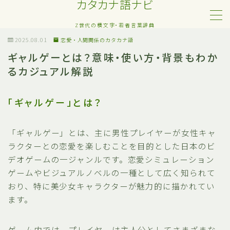
カタカナ語ナビ
Z世代の横文字・若者言葉辞典
MENU
2025.08.01
恋愛・人間関係のカタカナ語
ギャルゲーとは？意味・使い方・背景もわか
るカジュアル解説
Z世代・若者カタカナ語
ネット・SNS用語
「ギャルゲー」とは？
恋愛・人間関係のカタカナ語
「ギャルゲー」とは、主に男性プレイヤーが女性キャ
ラクターとの恋愛を楽しむことを目的とした日本のビ
日常でよく聞く流行語
デオゲームの一ジャンルです。恋愛シミュレーション
ゲームやビジュアルノベルの一種として広く知られて
略語・造語
おり、特に美少女キャラクターが魅力的に描かれてい
ます。
ゲーム内では、プレイヤーは主人公としてさまざまな