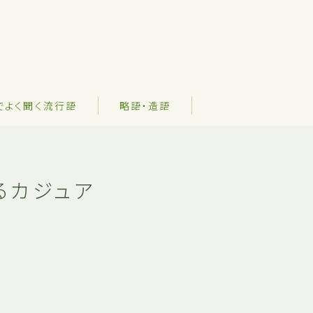
でよく聞く流行語
略語・造語
るカジュア