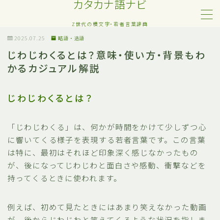
カタカナ語ナビ
Z世代の横文字・若者言葉辞典
MENU
2025.07.25
略語・造語
じわじわくるとは？意味・使い方・背景もわ
かるカジュアル解説
Z世代・若者カタカナ語
ネット・SNS用語
じわじわくるとは？
恋愛・人間関係のカタカナ語
「じわじわくる」は、何かが時間をかけて少しずつ心
に響いてくる様子を表現する若者言葉です。この言葉
日常でよく聞く流行語
は特に、最初はそれほど印象深く感じなかったもの
が、後になってじわじわと面白さや感動、衝撃などを
略語・造語
持ってくるときに使われます。
例えば、初めて見たときにはあまり笑えなかった動画
が、後からじわじわと笑えてくるような状況を指しま