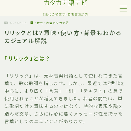
カタカナ語ナビ
Z世代の横文字・若者言葉辞典
MENU
2025.06.03
Z世代・若者カタカナ語
リリックとは？意味・使い方・背景もわかる
カジュアル解説
Z世代・若者カタカナ語
ネット・SNS用語
「リリック」とは？
恋愛・人間関係のカタカナ語
「リリック」は、元々音楽用語として使われてきた言
葉で、歌の歌詞を指します。しかし、最近ではZ世代を
日常でよく聞く流行語
中心に、より広く「言葉」「詞」「テキスト」の意で
使用されることが増えてきました。若者の間では、単
略語・造語
に歌詞だけを意味するのではなく、詩的な表現や韻を
踏んだ文章、さらには心に響くメッセージ性を持った
言葉としてのニュアンスがあります。