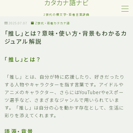
カタカナ語ナビ
Z世代の横文字・若者言葉辞典
MENU
2025.07.07
Z世代・若者カタカナ語
「推し」とは？意味・使い方・背景もわかるカ
ジュアル解説
Z世代・若者カタカナ語
ネット・SNS用語
「推し」とは？
恋愛・人間関係のカタカナ語
「推し」とは、自分が特に応援したり、好きだったり
する人物やキャラクターを指す言葉です。アイドルや
日常でよく聞く流行語
アニメのキャラクター、さらにはYouTuberやeスポー
ツ選手など、さまざまなジャンルで用いられていま
略語・造語
す。「推し」は自分の心を動かす存在として、生活に
彩りを添えてくれます。
語源・背景