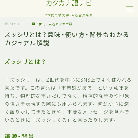
カタカナ語ナビ
Z世代の横文字・若者言葉辞典
MENU
2025.08.17
Z世代・若者カタカナ語
ズッシリとは？意味・使い方・背景もわかる
カジュアル解説
Z世代・若者カタカナ語
ネット・SNS用語
ズッシリとは？
恋愛・人間関係のカタカナ語
「ズッシリ」は、Z世代を中心にSNS上でよく使われる
言葉です。この言葉は「重量感がある」という意味を
日常でよく聞く流行語
持ち、物理的な重さだけでなく、精神的な重みや印象
の強さを表現する際にも用いられます。何かが心に深
略語・造語
く語りかけてきたときや、重要なメッセージを含んで
いるときに「ズッシリくる」と言ったりします。
語源・背景