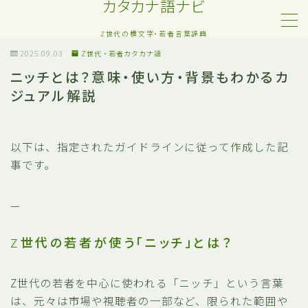
カタカナ語ナビ
Z世代の横文字・若者言葉辞典
MENU
2025.09.03
Z世代・若者カタカナ語
ニッチとは？意味・使い方・背景もわかるカ
ジュアル解説
Z世代・若者カタカナ語
ネット・SNS用語
以下は、指定されたガイドラインに従って作成した記
事です。
恋愛・人間関係のカタカナ語
—
日常でよく聞く流行語
Z世代の若者が使う「ニッチ」とは？
略語・造語
Z世代の若者を中心に使われる「ニッチ」という言葉
は、元々は市場や視聴者の一部など、限られた範囲や