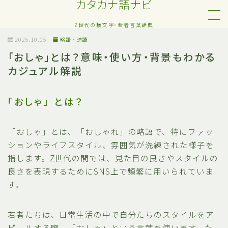
カタカナ語ナビ
Z世代の横文字・若者言葉辞典
MENU
2025.10.05
略語・造語
「おしゃ」とは？意味・使い方・背景もわかる
カジュアル解説
Z世代・若者カタカナ語
ネット・SNS用語
「おしゃ」 とは？
恋愛・人間関係のカタカナ語
「おしゃ」とは、「おしゃれ」の略語で、特にファッ
ションやライフスタイル、雰囲気が洗練された様子を
日常でよく聞く流行語
指します。Z世代の間では、見た目の良さやスタイルの
良さを表現するためにSNS上で頻繁に用いられていま
略語・造語
す。
若者たちは、日常生活の中で自分たちのスタイルをア
ピールする際、「おしゃ」という言葉を使います。た