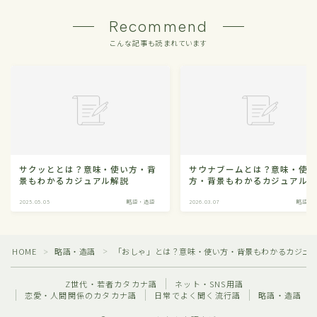
Recommend
こんな記事も読まれています
サクッととは？意味・使い方・背
サウナブームとは？意味・使
景もわかるカジュアル解説
方・背景もわかるカジュアル
2025.05.05
略語・造語
2026.03.07
略語・
HOME
略語・造語
「おしゃ」とは？意味・使い方・背景もわかるカジュ
＞
＞
Z世代・若者カタカナ語
ネット・SNS用語
恋愛・人間関係のカタカナ語
日常でよく聞く流行語
略語・造語