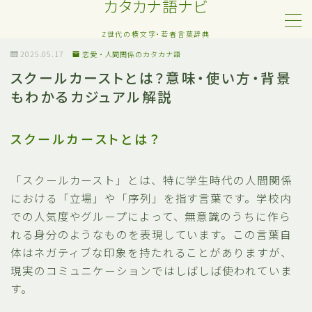
カタカナ語ナビ
Z世代の横文字・若者言葉辞典
MENU
2025.05.17
恋愛・人間関係のカタカナ語
スクールカーストとは？意味・使い方・背景
もわかるカジュアル解説
Z世代・若者カタカナ語
ネット・SNS用語
スクールカーストとは？
恋愛・人間関係のカタカナ語
「スクールカースト」とは、特に学生時代の人間関係
における「立場」や「序列」を指す言葉です。学校内
日常でよく聞く流行語
での人気度やグループによって、無意識のうちに作ら
れる身分のようなものを表現しています。この言葉自
略語・造語
体はネガティブな印象を持たれることがありますが、
現実のコミュニケーションではしばしば使われていま
す。