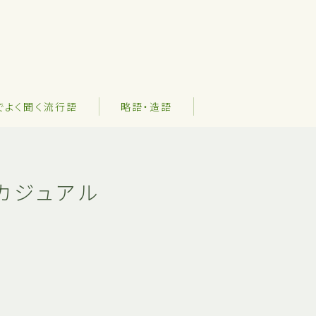
でよく聞く流行語
略語・造語
カジュアル