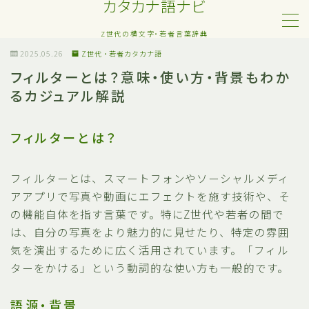
カタカナ語ナビ
Z世代の横文字・若者言葉辞典
MENU
2025.05.26
Z世代・若者カタカナ語
フィルターとは？意味・使い方・背景もわか
るカジュアル解説
Z世代・若者カタカナ語
ネット・SNS用語
フィルターとは？
恋愛・人間関係のカタカナ語
フィルターとは、スマートフォンやソーシャルメディ
アアプリで写真や動画にエフェクトを施す技術や、そ
日常でよく聞く流行語
の機能自体を指す言葉です。特にZ世代や若者の間で
は、自分の写真をより魅力的に見せたり、特定の雰囲
略語・造語
気を演出するために広く活用されています。「フィル
ターをかける」という動詞的な使い方も一般的です。
語源・背景