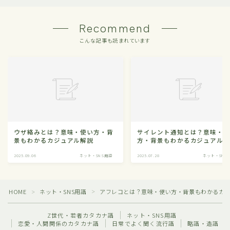
Recommend
こんな記事も読まれています
ウザ絡みとは？意味・使い方・背
サイレント通知とは？意味・
景もわかるカジュアル解説
方・背景もわかるカジュアル
2025.09.06
ネット・SNS用語
2025.07.28
ネット・SNS
HOME
ネット・SNS用語
アフレコとは？意味・使い方・背景もわかるカ
＞
＞
Z世代・若者カタカナ語
ネット・SNS用語
恋愛・人間関係のカタカナ語
日常でよく聞く流行語
略語・造語