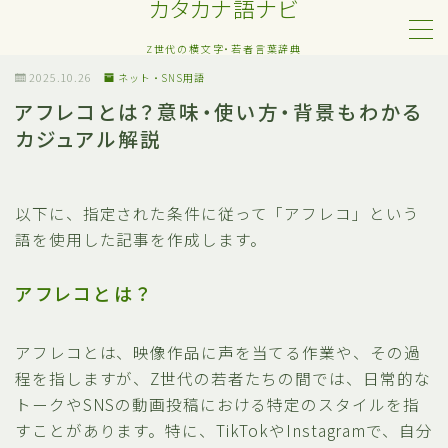
カタカナ語ナビ
Z世代の横文字・若者言葉辞典
MENU
2025.10.26
ネット・SNS用語
アフレコとは？意味・使い方・背景もわかる
カジュアル解説
Z世代・若者カタカナ語
ネット・SNS用語
以下に、指定された条件に従って「アフレコ」という
語を使用した記事を作成します。
恋愛・人間関係のカタカナ語
アフレコとは？
日常でよく聞く流行語
アフレコとは、映像作品に声を当てる作業や、その過
略語・造語
程を指しますが、Z世代の若者たちの間では、日常的な
トークやSNSの動画投稿における特定のスタイルを指
すことがあります。特に、TikTokやInstagramで、自分