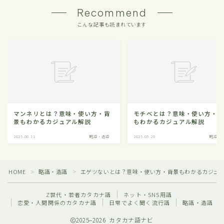
Recommend
こんな記事も読まれています
マンネリとは？意味・使い方・背
モチベとは？意味・使い方・
景もわかるカジュアル解説
もわかるカジュアル解説
2025.08.11
略語・造語
2025.05.20
略語・
HOME
略語・造語
エゲツないとは？意味・使い方・背景もわかるカジュ
＞
＞
Z世代・若者カタカナ語
ネット・SNS用語
恋愛・人間関係のカタカナ語
日常でよく聞く流行語
略語・造語
2025–2026 カタカナ語ナビ