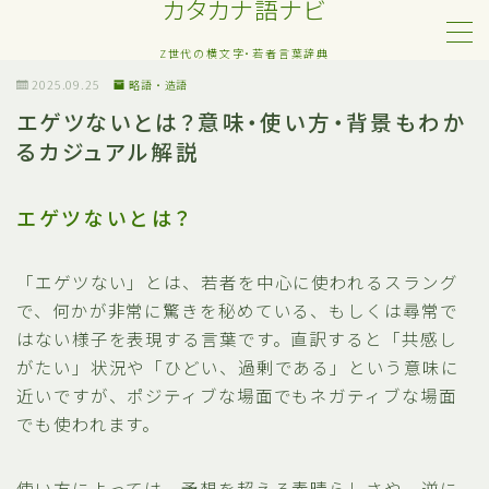
カタカナ語ナビ
Z世代の横文字・若者言葉辞典
MENU
2025.09.25
略語・造語
エゲツないとは？意味・使い方・背景もわか
るカジュアル解説
Z世代・若者カタカナ語
ネット・SNS用語
エゲツないとは？
恋愛・人間関係のカタカナ語
「エゲツない」とは、若者を中心に使われるスラング
で、何かが非常に驚きを秘めている、もしくは尋常で
日常でよく聞く流行語
はない様子を表現する言葉です。直訳すると「共感し
がたい」状況や「ひどい、過剰である」という意味に
略語・造語
近いですが、ポジティブな場面でもネガティブな場面
でも使われます。
使い方によっては、予想を超える素晴らしさや、逆に